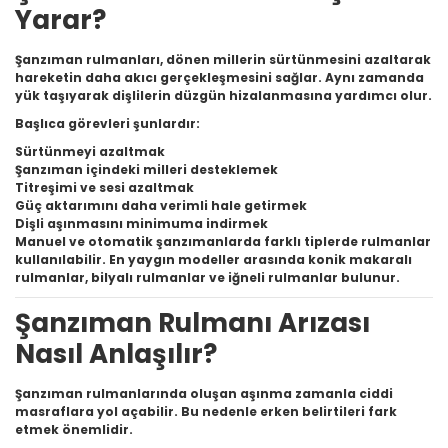
Yarar?
Şanzıman rulmanları, dönen millerin sürtünmesini azaltarak
hareketin daha akıcı gerçekleşmesini sağlar. Aynı zamanda
yük taşıyarak dişlilerin düzgün hizalanmasına yardımcı olur.
Başlıca görevleri şunlardır:
Sürtünmeyi azaltmak
Şanzıman içindeki milleri desteklemek
Titreşimi ve sesi azaltmak
Güç aktarımını daha verimli hale getirmek
Dişli aşınmasını minimuma indirmek
Manuel ve otomatik şanzımanlarda farklı tiplerde rulmanlar
kullanılabilir. En yaygın modeller arasında konik makaralı
rulmanlar, bilyalı rulmanlar ve iğneli rulmanlar bulunur.
Şanzıman Rulmanı Arızası
Nasıl Anlaşılır?
Şanzıman rulmanlarında oluşan aşınma zamanla ciddi
masraflara yol açabilir. Bu nedenle erken belirtileri fark
etmek önemlidir.