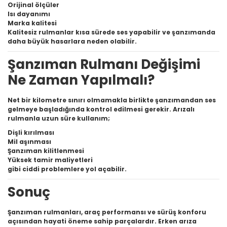
Orijinal ölçüler
Isı dayanımı
Marka kalitesi
Kalitesiz rulmanlar kısa sürede ses yapabilir ve şanzımanda
daha büyük hasarlara neden olabilir.
Şanzıman Rulmanı Değişimi
Ne Zaman Yapılmalı?
Net bir kilometre sınırı olmamakla birlikte şanzımandan ses
gelmeye başladığında kontrol edilmesi gerekir. Arızalı
rulmanla uzun süre kullanım;
Dişli kırılması
Mil aşınması
Şanzıman kilitlenmesi
Yüksek tamir maliyetleri
gibi ciddi problemlere yol açabilir.
Sonuç
Şanzıman rulmanları, araç performansı ve sürüş konforu
açısından hayati öneme sahip parçalardır. Erken arıza