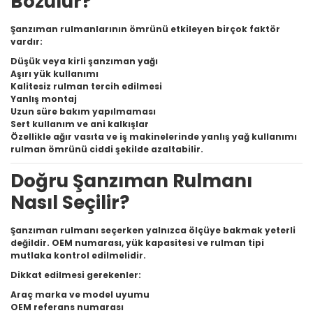
Bozulur?
Şanzıman rulmanlarının ömrünü etkileyen birçok faktör
vardır:
Düşük veya kirli şanzıman yağı
Aşırı yük kullanımı
Kalitesiz rulman tercih edilmesi
Yanlış montaj
Uzun süre bakım yapılmaması
Sert kullanım ve ani kalkışlar
Özellikle ağır vasıta ve iş makinelerinde yanlış yağ kullanımı
rulman ömrünü ciddi şekilde azaltabilir.
Doğru Şanzıman Rulmanı
Nasıl Seçilir?
Şanzıman rulmanı seçerken yalnızca ölçüye bakmak yeterli
değildir. OEM numarası, yük kapasitesi ve rulman tipi
mutlaka kontrol edilmelidir.
Dikkat edilmesi gerekenler:
Araç marka ve model uyumu
OEM referans numarası