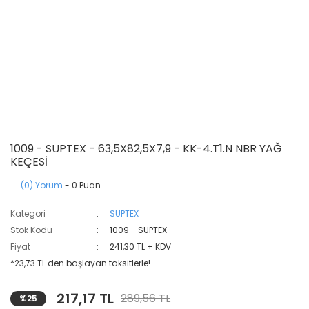
1009 - SUPTEX - 63,5X82,5X7,9 - KK-4.T1.N NBR YAĞ
KEÇESİ
(0) Yorum
- 0 Puan
Kategori
SUPTEX
Stok Kodu
1009 - SUPTEX
Fiyat
241,30 TL + KDV
*23,73 TL den başlayan taksitlerle!
217,17 TL
289,56 TL
%25