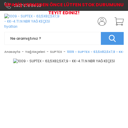
SİPARİŞ VERMEDEN ÖNCE LÜTFEN STOK DURUMUNU
0507 576 64 03
TEYİT EDİNİZ!
Anasayfa
Yağ Keçeleri
SUPTEX
1009 - SUPTEX - 63,5X82,5X7,9 - KK-4