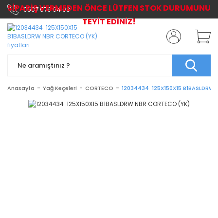
SİPARİŞ VERMEDEN ÖNCE LÜTFEN STOK DURUMUNU
0507 576 64 03
TEYİT EDİNİZ!
Anasayfa
Yağ Keçeleri
CORTECO
12034434 125X150X15 B1BASLDRW