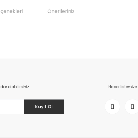
eçenekleri
Önerileriniz
da yetersiz gördüğünüz noktaları öneri formunu kullanarak tarafımıza il
Bu ürüne ilk yorumu siz yapın!
Yorum Yaz
r olabilirsiniz.
Haber listemize
Kayıt Ol