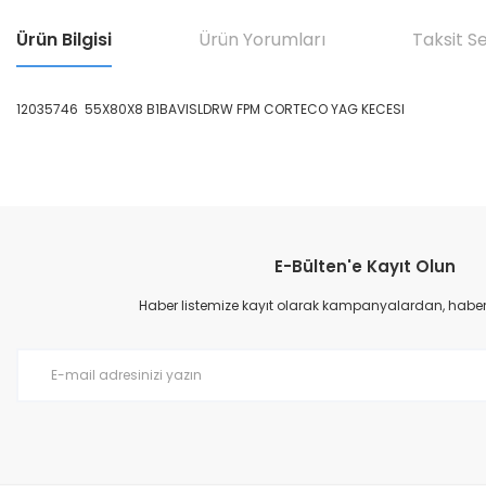
Ürün Bilgisi
Ürün Yorumları
Taksit S
12035746 55X80X8 B1BAVISLDRW FPM CORTECO YAG KECESI
Bu ürünün fiyat bilgisi, resim, ürün açıklamalarında ve diğer konular
Görüş ve önerileriniz için teşekkür ederiz.
E-Bülten'e Kayıt Olun
Ürün resmi kalitesiz, bozuk veya görüntülenemiyor.
Ürün açıklamasında eksik bilgiler bulunuyor.
Haber listemize kayıt olarak kampanyalardan, haberda
Ürün bilgilerinde hatalar bulunuyor.
Ürün fiyatı diğer sitelerden daha pahalı.
Bu ürüne benzer farklı alternatifler olmalı.