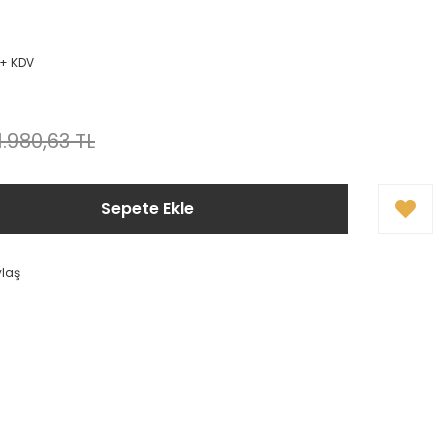
 + KDV
1.980,63 TL
Sepete Ekle
ylaş