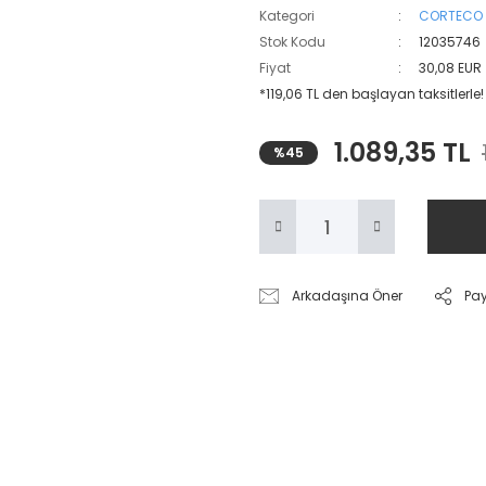
Kategori
CORTECO
Stok Kodu
12035746
Fiyat
30,08 EUR
*119,06 TL den başlayan taksitlerle!
1.089,35 TL
%45
Arkadaşına Öner
Pa