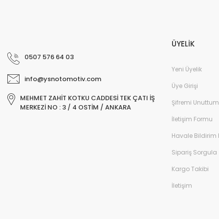
ÜYELİK
0507 576 64 03
Yeni Üyelik
info@ysnotomotiv.com
Üye Girişi
MEHMET ZAHİT KOTKU CADDESİ TEK ÇATI İŞ
Şifremi Unuttum
MERKEZİ NO : 3 / 4 OSTİM / ANKARA
İletişim Formu
Havale Bildirim
Sipariş Sorgula
Kargo Takibi
İletişim