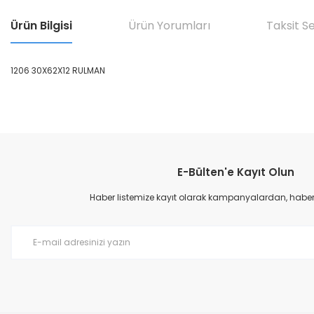
Ürün Bilgisi
Ürün Yorumları
Taksit S
1206 30X62X12 RULMAN
Bu ürünün fiyat bilgisi, resim, ürün açıklamalarında ve diğer konular
Görüş ve önerileriniz için teşekkür ederiz.
E-Bülten'e Kayıt Olun
Ürün resmi kalitesiz, bozuk veya görüntülenemiyor.
Ürün açıklamasında eksik bilgiler bulunuyor.
Haber listemize kayıt olarak kampanyalardan, haberda
Ürün bilgilerinde hatalar bulunuyor.
Ürün fiyatı diğer sitelerden daha pahalı.
Bu ürüne benzer farklı alternatifler olmalı.