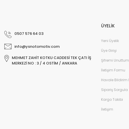
ÜYELİK
0507 576 64 03
Yeni Üyelik
info@ysnotomotiv.com
Üye Girişi
MEHMET ZAHİT KOTKU CADDESİ TEK ÇATI İŞ
Şifremi Unuttum
MERKEZİ NO : 3 / 4 OSTİM / ANKARA
İletişim Formu
Havale Bildirim
Sipariş Sorgula
Kargo Takibi
İletişim