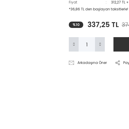
Fiyat
312,27 TL 
*36,86 TL den başlayan taksitlerle!
337,25 TL
37
%10
Arkadaşına Öner
Pa