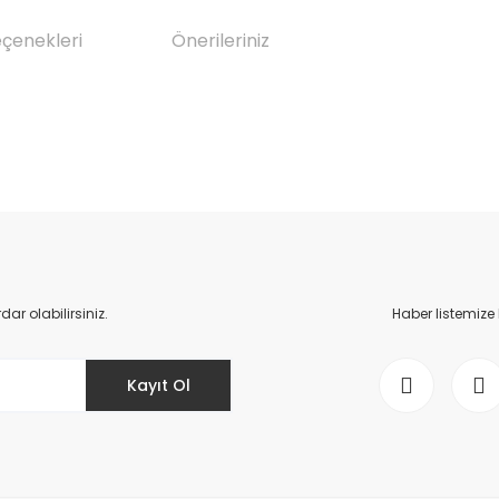
eçenekleri
Önerileriniz
da yetersiz gördüğünüz noktaları öneri formunu kullanarak tarafımıza il
Bu ürüne ilk yorumu siz yapın!
Yorum Yaz
r olabilirsiniz.
Haber listemize
Kayıt Ol