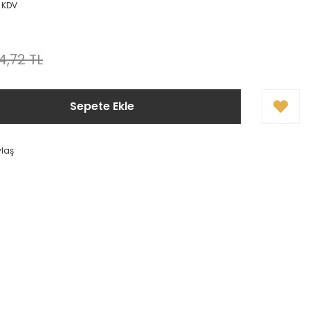
+ KDV
4,72 TL
Sepete Ekle
ylaş