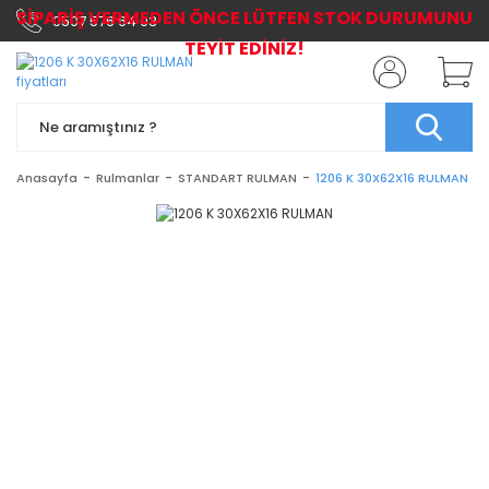
SİPARİŞ VERMEDEN ÖNCE LÜTFEN STOK DURUMUNU
0507 576 64 03
TEYİT EDİNİZ!
Anasayfa
Rulmanlar
STANDART RULMAN
1206 K 30X62X16 RULMAN