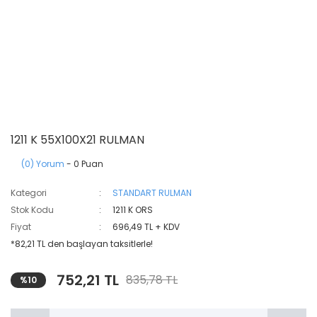
1211 K 55X100X21 RULMAN
(0) Yorum
- 0 Puan
Kategori
STANDART RULMAN
Stok Kodu
1211 K ORS
Fiyat
696,49 TL + KDV
*82,21 TL den başlayan taksitlerle!
752,21 TL
835,78 TL
%10