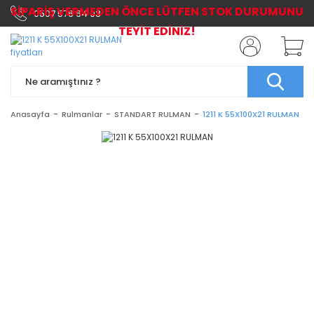
SİPARİŞ VERMEDEN ÖNCE LÜTFEN STOK DURUMUNU
0507 576 64 03
TEYİT EDİNİZ!
Anasayfa
Rulmanlar
STANDART RULMAN
1211 K 55X100X21 RULMAN