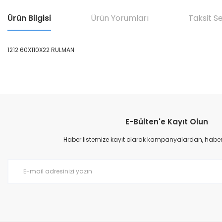
Ürün Bilgisi
Ürün Yorumları
Taksit S
1212 60X110X22 RULMAN
Bu ürünün fiyat bilgisi, resim, ürün açıklamalarında ve diğer konular
Görüş ve önerileriniz için teşekkür ederiz.
E-Bülten'e Kayıt Olun
Ürün resmi kalitesiz, bozuk veya görüntülenemiyor.
Ürün açıklamasında eksik bilgiler bulunuyor.
Haber listemize kayıt olarak kampanyalardan, haberda
Ürün bilgilerinde hatalar bulunuyor.
Ürün fiyatı diğer sitelerden daha pahalı.
Bu ürüne benzer farklı alternatifler olmalı.