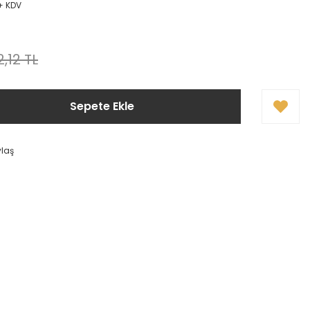
 + KDV
2,12 TL
Sepete Ekle
ylaş