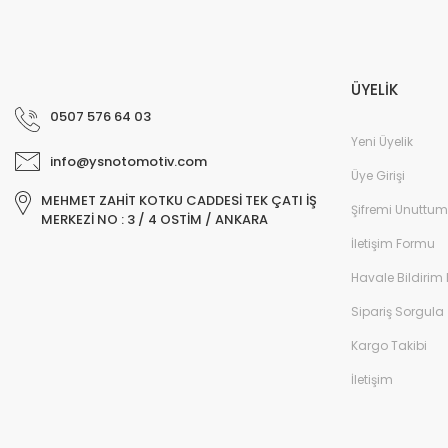
ÜYELİK
0507 576 64 03
Yeni Üyelik
info@ysnotomotiv.com
Üye Girişi
MEHMET ZAHİT KOTKU CADDESİ TEK ÇATI İŞ
Şifremi Unuttum
MERKEZİ NO : 3 / 4 OSTİM / ANKARA
İletişim Formu
Havale Bildirim
Sipariş Sorgula
Kargo Takibi
İletişim