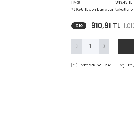
Fiyat
843,43 TL
*99,55 TL den başlayan taksitlerle!
910,91 TL
1.01
%10
Arkadaşına Öner
Pa