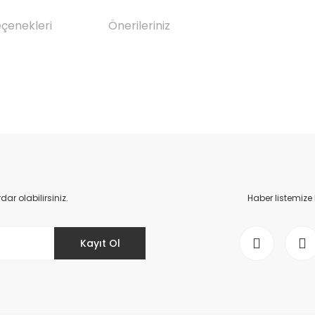
eçenekleri
Önerileriniz
da yetersiz gördüğünüz noktaları öneri formunu kullanarak tarafımıza il
Bu ürüne ilk yorumu siz yapın!
Yorum Yaz
r olabilirsiniz.
Haber listemize
Kayıt Ol