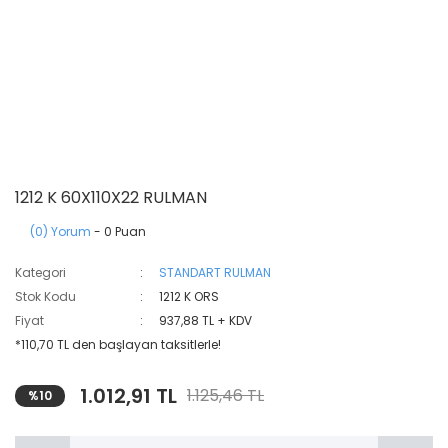
1212 K 60X110X22 RULMAN
(0) Yorum
- 0 Puan
Kategori
STANDART RULMAN
Stok Kodu
1212 K ORS
Fiyat
937,88 TL + KDV
*110,70 TL den başlayan taksitlerle!
1.012,91 TL
1.125,46 TL
%10