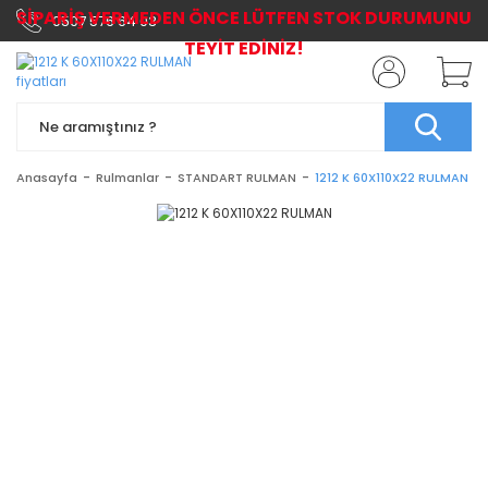
SİPARİŞ VERMEDEN ÖNCE LÜTFEN STOK DURUMUNU
0507 576 64 03
TEYİT EDİNİZ!
Anasayfa
Rulmanlar
STANDART RULMAN
1212 K 60X110X22 RULMAN