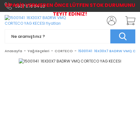
SİPARİŞ VERMEDEN ÖNCE LÜTFEN STOK DURUMUNU
0507 576 64 03
TEYİT EDİNİZ!
Anasayfa
Yağ Keçeleri
CORTECO
15001141 16X30X7 BADRW VMQ CO