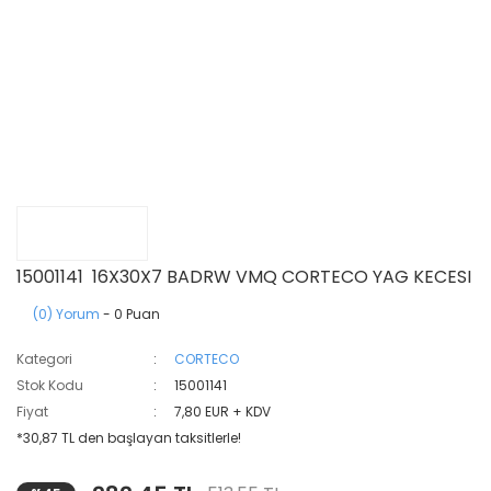
15001141 16X30X7 BADRW VMQ CORTECO YAG KECESI
(0) Yorum
- 0 Puan
Kategori
CORTECO
Stok Kodu
15001141
Fiyat
7,80 EUR + KDV
*30,87 TL den başlayan taksitlerle!