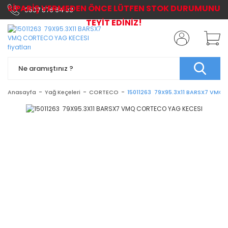
SİPARİŞ VERMEDEN ÖNCE LÜTFEN STOK DURUMUNU
0507 576 64 03
TEYİT EDİNİZ!
Anasayfa
Yağ Keçeleri
CORTECO
15011263 79X95.3X11 BARSX7 VMQ