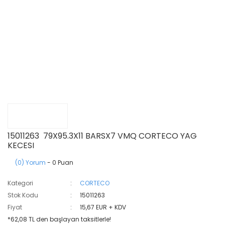
15011263 79X95.3X11 BARSX7 VMQ CORTECO YAG
KECESI
(0) Yorum
- 0 Puan
Kategori
CORTECO
Stok Kodu
15011263
Fiyat
15,67 EUR + KDV
*62,08 TL den başlayan taksitlerle!