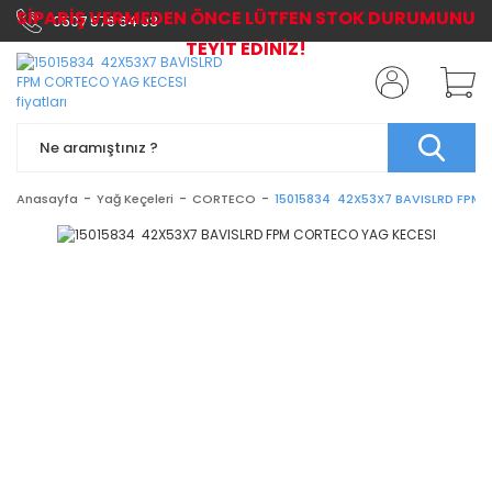
SİPARİŞ VERMEDEN ÖNCE LÜTFEN STOK DURUMUNU
0507 576 64 03
TEYİT EDİNİZ!
Anasayfa
Yağ Keçeleri
CORTECO
15015834 42X53X7 BAVISLRD FPM