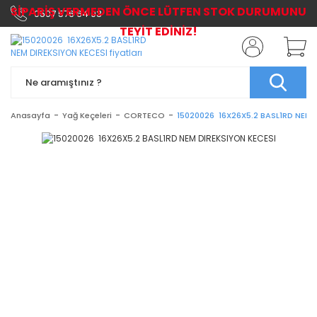
SİPARİŞ VERMEDEN ÖNCE LÜTFEN STOK DURUMUNU
0507 576 64 03
TEYİT EDİNİZ!
Anasayfa
Yağ Keçeleri
CORTECO
15020026 16X26X5.2 BASL1RD NEM 