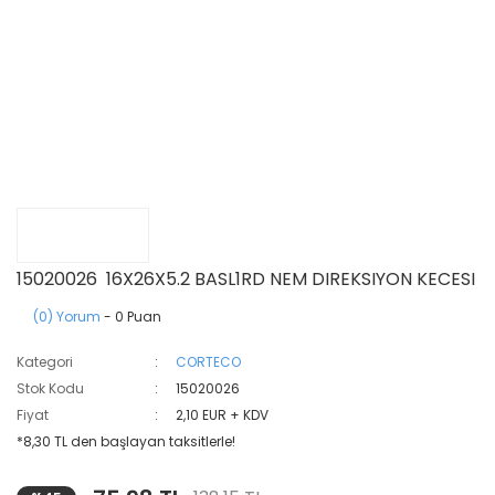
15020026 16X26X5.2 BASL1RD NEM DIREKSIYON KECESI
(0) Yorum
- 0 Puan
Kategori
CORTECO
Stok Kodu
15020026
Fiyat
2,10 EUR + KDV
*8,30 TL den başlayan taksitlerle!