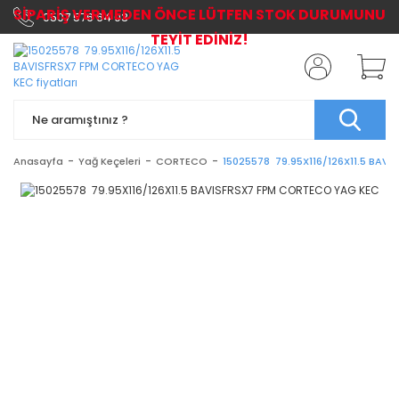
SİPARİŞ VERMEDEN ÖNCE LÜTFEN STOK DURUMUNU
0507 576 64 03
TEYİT EDİNİZ!
Anasayfa
Yağ Keçeleri
CORTECO
15025578 79.95X116/126X11.5 BAV