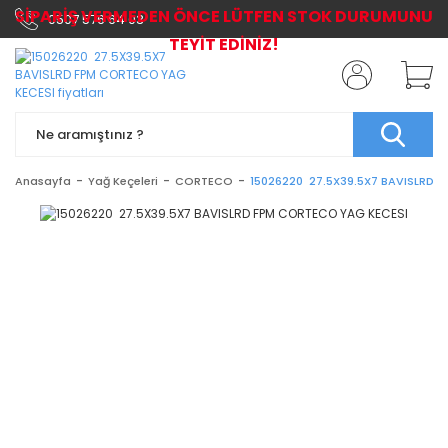
SİPARİŞ VERMEDEN ÖNCE LÜTFEN STOK DURUMUNU
0507 576 64 03
TEYİT EDİNİZ!
Anasayfa
Yağ Keçeleri
CORTECO
15026220 27.5X39.5X7 BAVISLRD 