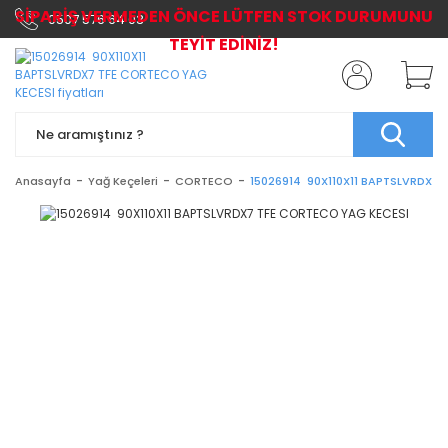
SİPARİŞ VERMEDEN ÖNCE LÜTFEN STOK DURUMUNU
0507 576 64 03
TEYİT EDİNİZ!
Anasayfa
Yağ Keçeleri
CORTECO
15026914 90X110X11 BAPTSLVRDX7