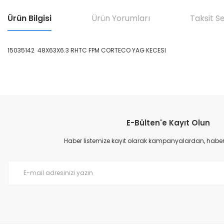
Ürün Bilgisi
Ürün Yorumları
Taksit S
15035142 48X63X6.3 RHTC FPM CORTECO YAG KECESI
Bu ürünün fiyat bilgisi, resim, ürün açıklamalarında ve diğer konular
Görüş ve önerileriniz için teşekkür ederiz.
E-Bülten'e Kayıt Olun
Ürün resmi kalitesiz, bozuk veya görüntülenemiyor.
Ürün açıklamasında eksik bilgiler bulunuyor.
Haber listemize kayıt olarak kampanyalardan, haberda
Ürün bilgilerinde hatalar bulunuyor.
Ürün fiyatı diğer sitelerden daha pahalı.
Bu ürüne benzer farklı alternatifler olmalı.