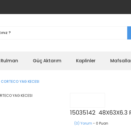
r Rulman
Güç Aktarım
Kaplinler
Mafsalla
M CORTECO YAG KECESI
15035142 48X63X6.3
(0) Yorum
- 0 Puan