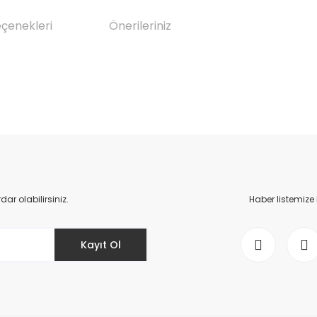
eçenekleri
Önerileriniz
da yetersiz gördüğünüz noktaları öneri formunu kullanarak tarafımıza il
Bu ürüne ilk yorumu siz yapın!
Yorum Yaz
r olabilirsiniz.
Haber listemize
Kayıt Ol