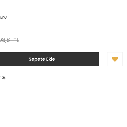
 KDV
08,81 TL
Sepete Ekle
ylaş