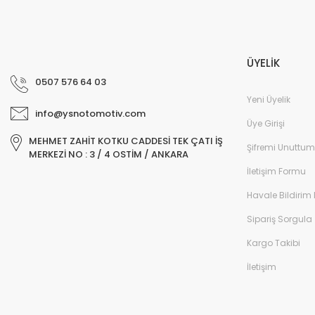
ÜYELİK
0507 576 64 03
Yeni Üyelik
info@ysnotomotiv.com
Üye Girişi
MEHMET ZAHİT KOTKU CADDESİ TEK ÇATI İŞ
Şifremi Unuttum
MERKEZİ NO : 3 / 4 OSTİM / ANKARA
İletişim Formu
Havale Bildirim
Sipariş Sorgula
Kargo Takibi
İletişim