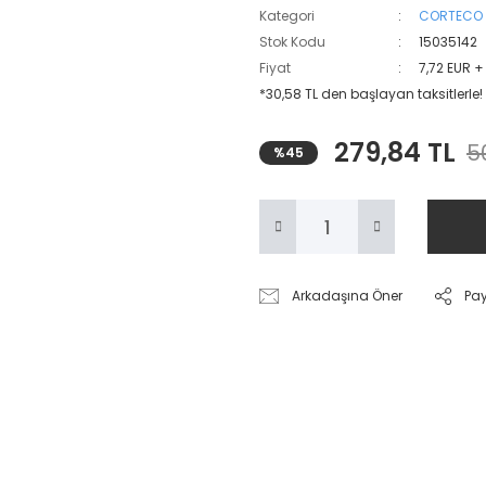
Kategori
CORTECO
Stok Kodu
15035142
Fiyat
7,72 EUR +
*30,58 TL den başlayan taksitlerle!
279,84 TL
5
%45
Arkadaşına Öner
Pa