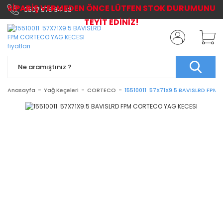
SİPARİŞ VERMEDEN ÖNCE LÜTFEN STOK DURUMUNU
0507 576 64 03
TEYİT EDİNİZ!
Anasayfa
Yağ Keçeleri
CORTECO
15510011 57X71X9.5 BAVISLRD FPM