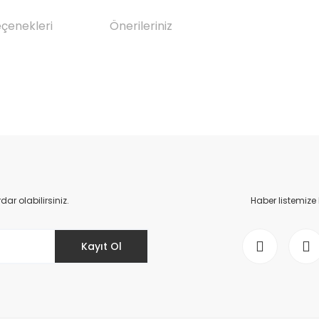
eçenekleri
Önerileriniz
da yetersiz gördüğünüz noktaları öneri formunu kullanarak tarafımıza il
Bu ürüne ilk yorumu siz yapın!
Yorum Yaz
r olabilirsiniz.
Haber listemize
Kayıt Ol