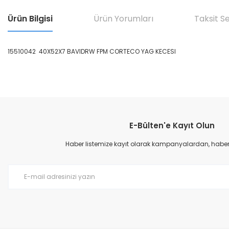
Ürün Bilgisi
Ürün Yorumları
Taksit S
15510042 40X52X7 BAVIDRW FPM CORTECO YAG KECESI
Bu ürünün fiyat bilgisi, resim, ürün açıklamalarında ve diğer konular
Görüş ve önerileriniz için teşekkür ederiz.
E-Bülten'e Kayıt Olun
Ürün resmi kalitesiz, bozuk veya görüntülenemiyor.
Ürün açıklamasında eksik bilgiler bulunuyor.
Haber listemize kayıt olarak kampanyalardan, haberda
Ürün bilgilerinde hatalar bulunuyor.
Ürün fiyatı diğer sitelerden daha pahalı.
Bu ürüne benzer farklı alternatifler olmalı.