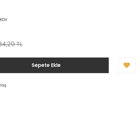
+ KDV
34,29 TL
Sepete Ekle
ylaş