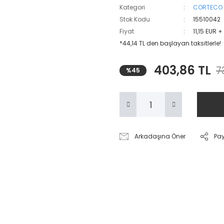
Kategori
CORTECO
Stok Kodu
15510042
Fiyat
11,15 EUR 
*44,14 TL den başlayan taksitlerle!
403,86 TL
7
%45
Arkadaşına Öner
Pa