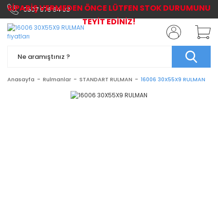
SİPARİŞ VERMEDEN ÖNCE LÜTFEN STOK DURUMUNU
0507 576 64 03
TEYİT EDİNİZ!
Anasayfa
Rulmanlar
STANDART RULMAN
16006 30X55X9 RULMAN