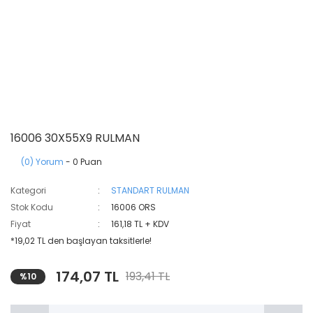
16006 30X55X9 RULMAN
(0) Yorum
- 0 Puan
Kategori
STANDART RULMAN
Stok Kodu
16006 ORS
Fiyat
161,18 TL + KDV
*19,02 TL den başlayan taksitlerle!
174,07 TL
193,41 TL
%10