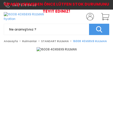
SİPARİŞ VERMEDEN ÖNCE LÜTFEN STOK DURUMUNU
0507 576 64 03
TEYİT EDİNİZ!
Anasayfa
Rulmanlar
STANDART RULMAN
16008 40X68X9 RULMAN