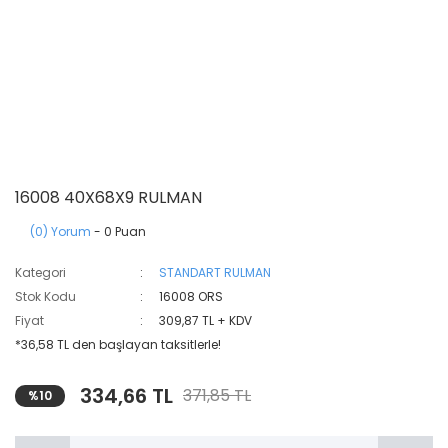
16008 40X68X9 RULMAN
(0) Yorum
- 0 Puan
Kategori
STANDART RULMAN
Stok Kodu
16008 ORS
Fiyat
309,87 TL + KDV
*36,58 TL den başlayan taksitlerle!
334,66 TL
371,85 TL
%10