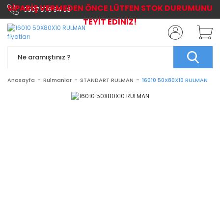
SİPARİŞ VERMEDEN ÖNCE LÜTFEN STOK DURUMUNU
0507 576 64 03
TEYİT EDİNİZ!
Anasayfa
Rulmanlar
STANDART RULMAN
16010 50X80X10 RULMAN