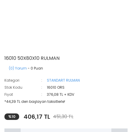
16010 50X80X10 RULMAN
(0) Yorum
- 0 Puan
Kategori
STANDART RULMAN
Stok Kodu
16010 ORS
Fiyat
376,08 TL + KDV
*44,39 TL den başlayan taksitlerle!
406,17 TL
451,30 TL
%10