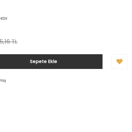
+ KDV
5,16 TL
Sepete Ekle
ylaş