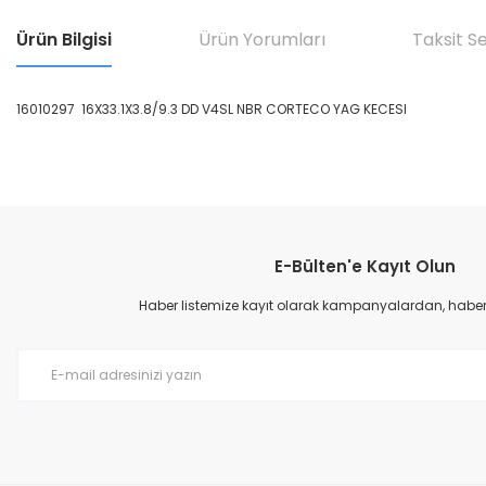
Ürün Bilgisi
Ürün Yorumları
Taksit S
16010297 16X33.1X3.8/9.3 DD V4SL NBR CORTECO YAG KECESI
Bu ürünün fiyat bilgisi, resim, ürün açıklamalarında ve diğer konular
Görüş ve önerileriniz için teşekkür ederiz.
E-Bülten'e Kayıt Olun
Ürün resmi kalitesiz, bozuk veya görüntülenemiyor.
Ürün açıklamasında eksik bilgiler bulunuyor.
Haber listemize kayıt olarak kampanyalardan, haberda
Ürün bilgilerinde hatalar bulunuyor.
Ürün fiyatı diğer sitelerden daha pahalı.
Bu ürüne benzer farklı alternatifler olmalı.