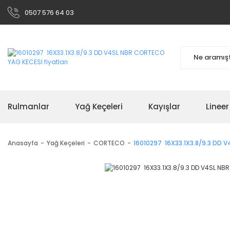
0507 576 64 03
Rulmanlar
Yağ Keçeleri
Kayışlar
Linee
Anasayfa
Yağ Keçeleri
CORTECO
16010297 16X33.1X3.8/9.3 DD 