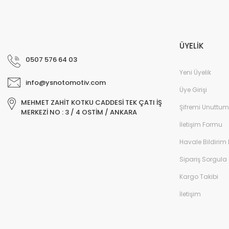
ÜYELİK
0507 576 64 03
Yeni Üyelik
info@ysnotomotiv.com
Üye Girişi
MEHMET ZAHİT KOTKU CADDESİ TEK ÇATI İŞ
Şifremi Unuttum
MERKEZİ NO : 3 / 4 OSTİM / ANKARA
İletişim Formu
Havale Bildirim
Sipariş Sorgula
Kargo Takibi
İletişim