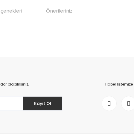
eçenekleri
Önerileriniz
da yetersiz gördüğünüz noktaları öneri formunu kullanarak tarafımıza il
Bu ürüne ilk yorumu siz yapın!
Yorum Yaz
r olabilirsiniz.
Haber listemize
Kayıt Ol