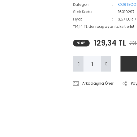
Kategori
CORTECO
Stok Kodu
16010297
Fiyat
3,57 EUR 
*14,14 TL den başlayan taksitlerle!
129,34 TL
23
%45
Arkadaşına Öner
Pa