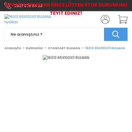
SİPARİŞ VERMEDEN ÖNCE LÜTFEN STOK DURUMUNU
0507 576 64 03
TEYİT EDİNİZ!
Anasayfa
Rulmanlar
STANDART RULMAN
16013 65X100X11 RULMAN