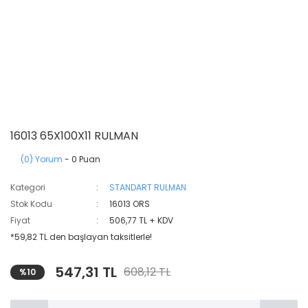
16013 65X100X11 RULMAN
(0) Yorum
- 0 Puan
Kategori
STANDART RULMAN
Stok Kodu
16013 ORS
Fiyat
506,77 TL + KDV
*59,82 TL den başlayan taksitlerle!
547,31 TL
608,12 TL
%10