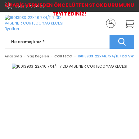
SİPARİŞ VERMEDEN ÖNCE LÜTFEN STOK DURUMUNU
0507 576 64 03
TEYİT EDİNİZ!
Anasayfa
Yağ Keçeleri
CORTECO
16013933 22X46.7X4/11.7 DD V4S