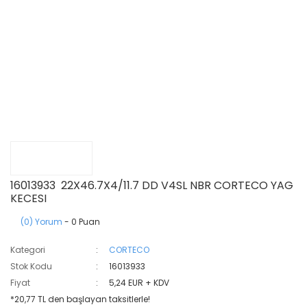
16013933 22X46.7X4/11.7 DD V4SL NBR CORTECO YAG
KECESI
(0) Yorum
- 0 Puan
Kategori
CORTECO
Stok Kodu
16013933
Fiyat
5,24 EUR + KDV
*20,77 TL den başlayan taksitlerle!