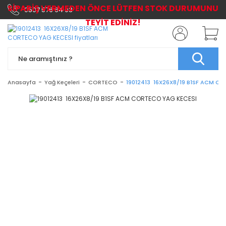
SİPARİŞ VERMEDEN ÖNCE LÜTFEN STOK DURUMUNU
0507 576 64 03
TEYİT EDİNİZ!
Anasayfa
Yağ Keçeleri
CORTECO
19012413 16X26X8/19 B1SF ACM C