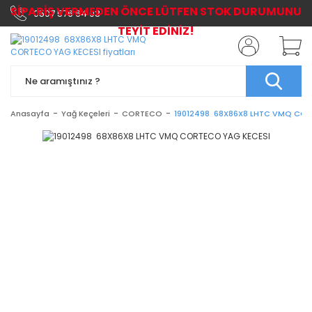
SİPARİŞ VERMEDEN ÖNCE LÜTFEN STOK DURUMUNU
0507 576 64 03
TEYİT EDİNİZ!
Anasayfa
Yağ Keçeleri
CORTECO
19012498 68X86X8 LHTC VMQ COR