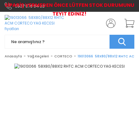
SİPARİŞ VERMEDEN ÖNCE LÜTFEN STOK DURUMUNU
0507 576 64 03
TEYİT EDİNİZ!
Anasayfa
Yağ Keçeleri
CORTECO
19013066 58X80/88X12 RHTC ACM