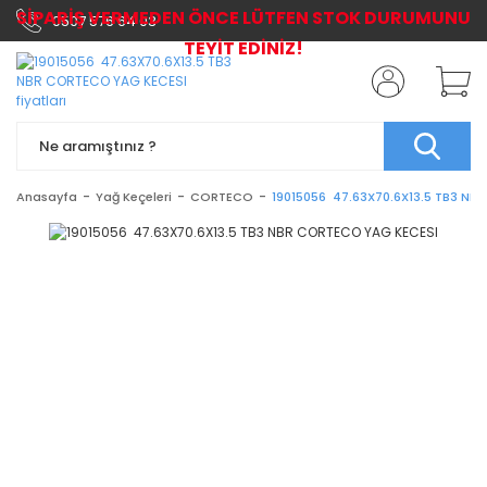
SİPARİŞ VERMEDEN ÖNCE LÜTFEN STOK DURUMUNU
0507 576 64 03
TEYİT EDİNİZ!
Anasayfa
Yağ Keçeleri
CORTECO
19015056 47.63X70.6X13.5 TB3 NB