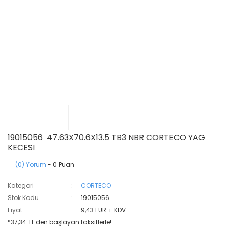
19015056 47.63X70.6X13.5 TB3 NBR CORTECO YAG
KECESI
(0) Yorum
- 0 Puan
Kategori
CORTECO
Stok Kodu
19015056
Fiyat
9,43 EUR + KDV
*37,34 TL den başlayan taksitlerle!