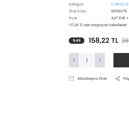
Kategori
CORTECO
Stok Kodu
19015075
Fiyat
4,37 EUR 
*17,29 TL den başlayan taksitlerle!
158,22 TL
28
%45
Arkadaşına Öner
Pa