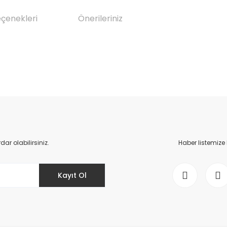
eçenekleri
Önerileriniz
da yetersiz gördüğünüz noktaları öneri formunu kullanarak tarafımıza il
Bu ürüne ilk yorumu siz yapın!
Yorum Yaz
r olabilirsiniz.
Haber listemize
Kayıt Ol