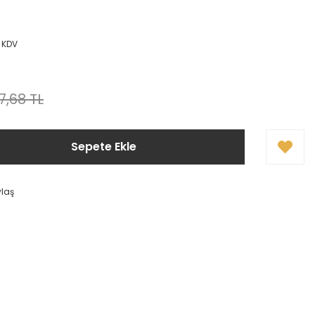
+ KDV
7,68 TL
Sepete Ekle
ylaş