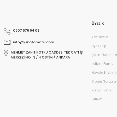
ÜYELİK
0507 576 64 03
Yeni Üyelik
info@ysnotomotiv.com
Üye Girişi
MEHMET ZAHİT KOTKU CADDESİ TEK ÇATI İŞ
Şifremi Unuttum
MERKEZİ NO : 3 / 4 OSTİM / ANKARA
İletişim Formu
Havale Bildirim
Sipariş Sorgula
Kargo Takibi
İletişim