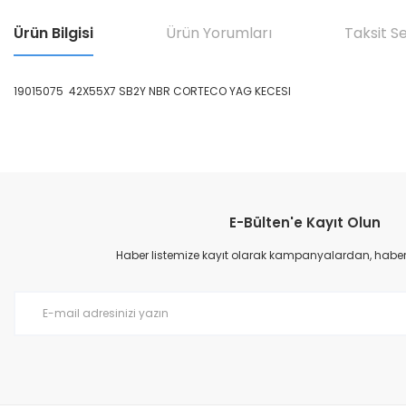
Ürün Bilgisi
Ürün Yorumları
Taksit S
19015075 42X55X7 SB2Y NBR CORTECO YAG KECESI
Bu ürünün fiyat bilgisi, resim, ürün açıklamalarında ve diğer konular
Görüş ve önerileriniz için teşekkür ederiz.
E-Bülten'e Kayıt Olun
Ürün resmi kalitesiz, bozuk veya görüntülenemiyor.
Ürün açıklamasında eksik bilgiler bulunuyor.
Haber listemize kayıt olarak kampanyalardan, haberda
Ürün bilgilerinde hatalar bulunuyor.
Ürün fiyatı diğer sitelerden daha pahalı.
Bu ürüne benzer farklı alternatifler olmalı.