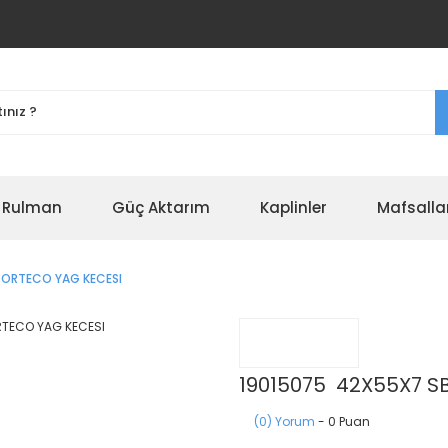
r Rulman
Güç Aktarım
Kaplinler
Mafsalla
CORTECO YAG KECESI
19015075 42X55X7 S
(0) Yorum
- 0 Puan