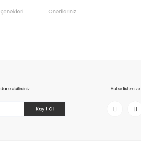
eçenekleri
Önerileriniz
da yetersiz gördüğünüz noktaları öneri formunu kullanarak tarafımıza il
Bu ürüne ilk yorumu siz yapın!
Yorum Yaz
r olabilirsiniz.
Haber listemize
Kayıt Ol