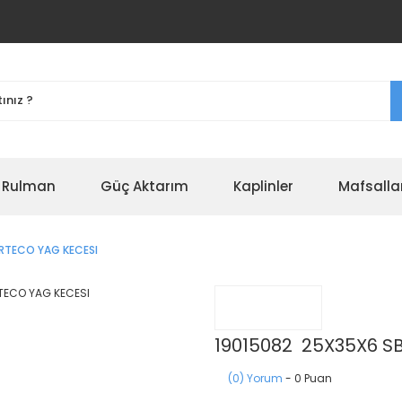
r Rulman
Güç Aktarım
Kaplinler
Mafsalla
RTECO YAG KECESI
19015082 25X35X6 S
(0) Yorum
- 0 Puan