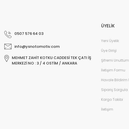
ÜYELİK
0507 576 64 03
Yeni Üyelik
info@ysnotomotiv.com
Üye Girişi
MEHMET ZAHİT KOTKU CADDESİ TEK ÇATI İŞ
Şifremi Unuttum
MERKEZİ NO : 3 / 4 OSTİM / ANKARA
İletişim Formu
Havale Bildirim
Sipariş Sorgula
Kargo Takibi
İletişim