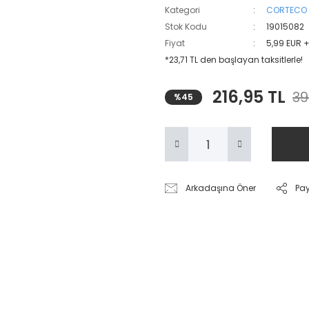
Kategori
CORTECO
Stok Kodu
19015082
Fiyat
5,99 EUR 
*23,71 TL den başlayan taksitlerle!
216,95 TL
39
%45
Arkadaşına Öner
Pa