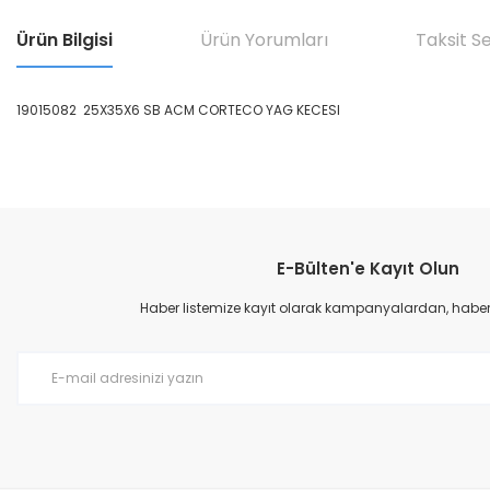
Ürün Bilgisi
Ürün Yorumları
Taksit S
19015082 25X35X6 SB ACM CORTECO YAG KECESI
Bu ürünün fiyat bilgisi, resim, ürün açıklamalarında ve diğer konular
Görüş ve önerileriniz için teşekkür ederiz.
E-Bülten'e Kayıt Olun
Ürün resmi kalitesiz, bozuk veya görüntülenemiyor.
Ürün açıklamasında eksik bilgiler bulunuyor.
Haber listemize kayıt olarak kampanyalardan, haberda
Ürün bilgilerinde hatalar bulunuyor.
Ürün fiyatı diğer sitelerden daha pahalı.
Bu ürüne benzer farklı alternatifler olmalı.