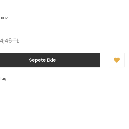
+ KDV
4,46 TL
Sepete Ekle
ylaş