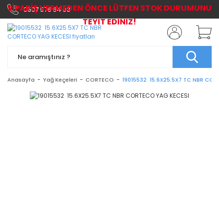
SİPARİŞ VERMEDEN ÖNCE LÜTFEN STOK DURUMUNU
0507 576 64 03
TEYİT EDİNİZ!
Anasayfa
Yağ Keçeleri
CORTECO
19015532 15.6X25.5X7 TC NBR CO