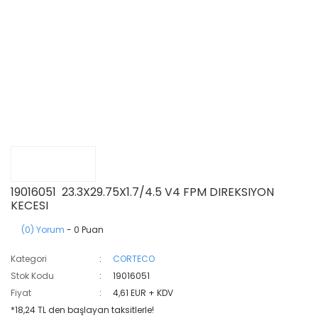
19016051 23.3X29.75X1.7/4.5 V4 FPM DIREKSIYON
KECESI
(0) Yorum
- 0 Puan
Kategori
CORTECO
Stok Kodu
19016051
Fiyat
4,61 EUR + KDV
*18,24 TL den başlayan taksitlerle!