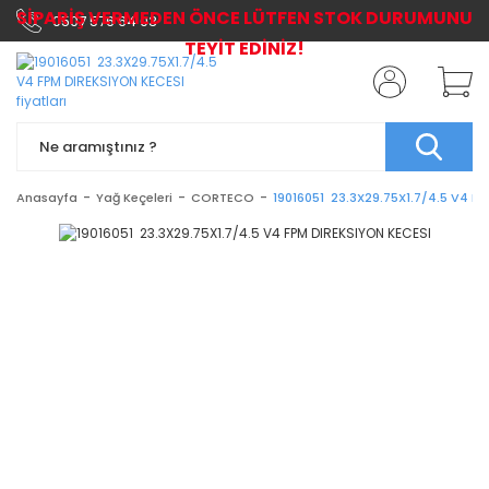
SİPARİŞ VERMEDEN ÖNCE LÜTFEN STOK DURUMUNU
0507 576 64 03
TEYİT EDİNİZ!
Anasayfa
Yağ Keçeleri
CORTECO
19016051 23.3X29.75X1.7/4.5 V4 F