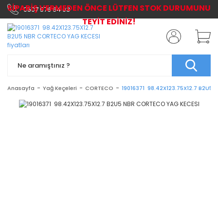
SİPARİŞ VERMEDEN ÖNCE LÜTFEN STOK DURUMUNU
0507 576 64 03
TEYİT EDİNİZ!
Anasayfa
Yağ Keçeleri
CORTECO
19016371 98.42X123.75X12.7 B2U5