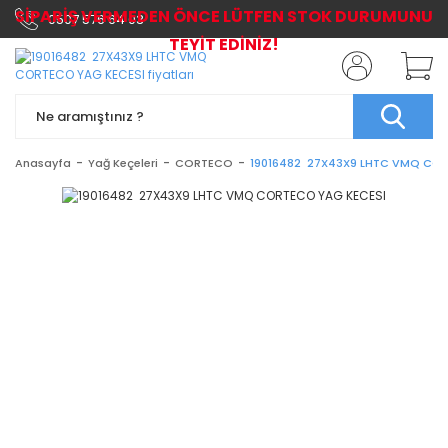
SİPARİŞ VERMEDEN ÖNCE LÜTFEN STOK DURUMUNU
0507 576 64 03
TEYİT EDİNİZ!
Anasayfa
Yağ Keçeleri
CORTECO
19016482 27X43X9 LHTC VMQ COR