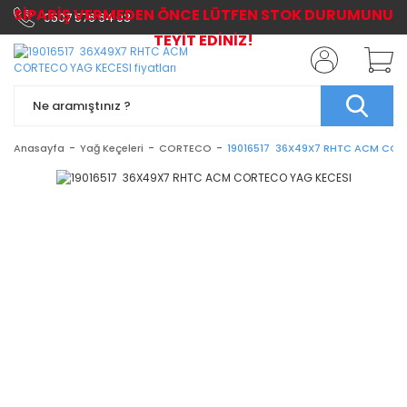
SİPARİŞ VERMEDEN ÖNCE LÜTFEN STOK DURUMUNU
0507 576 64 03
TEYİT EDİNİZ!
Anasayfa
Yağ Keçeleri
CORTECO
19016517 36X49X7 RHTC ACM COR