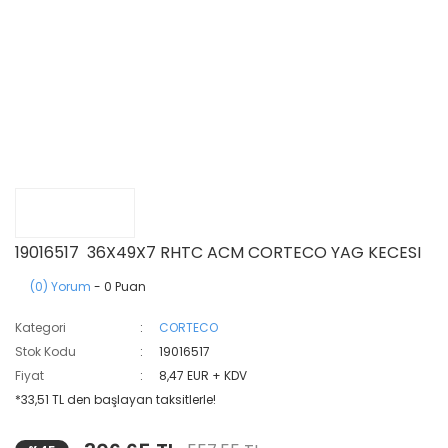
19016517 36X49X7 RHTC ACM CORTECO YAG KECESI
(0) Yorum
- 0 Puan
Kategori
CORTECO
Stok Kodu
19016517
Fiyat
8,47 EUR + KDV
*33,51 TL den başlayan taksitlerle!