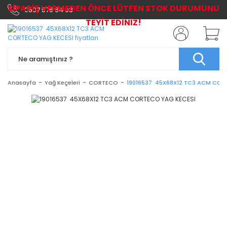
SİPARİŞ VERMEDEN ÖNCE LÜTFEN STOK DURUMUNU
0507 576 64 03
TEYİT EDİNİZ!
Anasayfa
Yağ Keçeleri
CORTECO
19016537 45X68X12 TC3 ACM COR