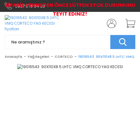
SİPARİŞ VERMEDEN ÖNCE LÜTFEN STOK DURUMUNU
0507 576 64 03
TEYİT EDİNİZ!
Anasayfa
Yağ Keçeleri
CORTECO
19016543 90X110X8.5 LHTC VMQ C