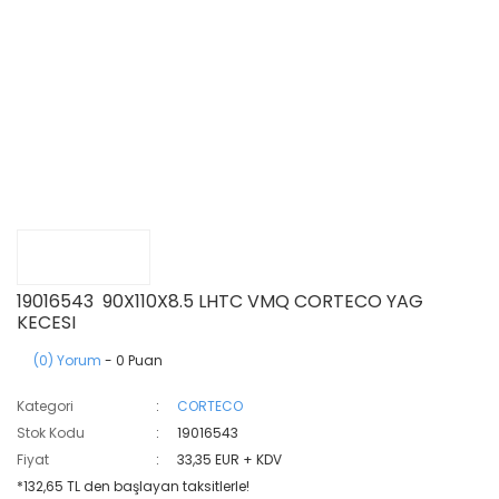
19016543 90X110X8.5 LHTC VMQ CORTECO YAG
KECESI
(0) Yorum
- 0 Puan
Kategori
CORTECO
Stok Kodu
19016543
Fiyat
33,35 EUR + KDV
*132,65 TL den başlayan taksitlerle!