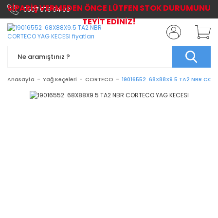
SİPARİŞ VERMEDEN ÖNCE LÜTFEN STOK DURUMUNU
0507 576 64 03
TEYİT EDİNİZ!
Anasayfa
Yağ Keçeleri
CORTECO
19016552 68X88X9.5 TA2 NBR COR