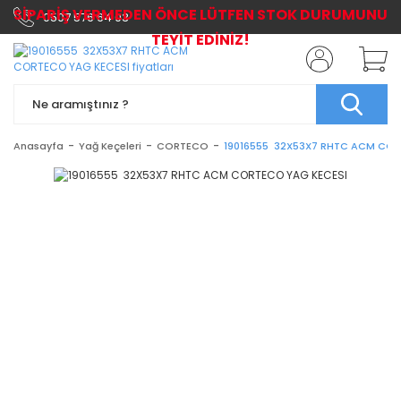
SİPARİŞ VERMEDEN ÖNCE LÜTFEN STOK DURUMUNU
0507 576 64 03
TEYİT EDİNİZ!
Anasayfa
Yağ Keçeleri
CORTECO
19016555 32X53X7 RHTC ACM COR