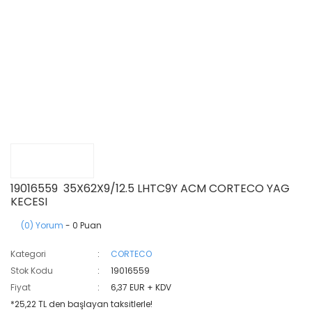
19016559 35X62X9/12.5 LHTC9Y ACM CORTECO YAG
KECESI
(0) Yorum
- 0 Puan
Kategori
CORTECO
Stok Kodu
19016559
Fiyat
6,37 EUR + KDV
*25,22 TL den başlayan taksitlerle!