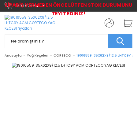
SİPARİŞ VERMEDEN ÖNCE LÜTFEN STOK DURUMUNU
0507 576 64 03
TEYİT EDİNİZ!
Anasayfa
Yağ Keçeleri
CORTECO
19016559 35X62X9/12.5 LHTC9Y 