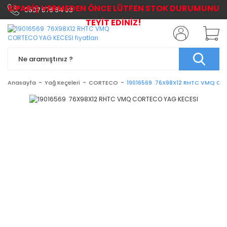
SİPARİŞ VERMEDEN ÖNCE LÜTFEN STOK DURUMUNU
0507 576 64 03
TEYİT EDİNİZ!
Anasayfa
Yağ Keçeleri
CORTECO
19016569 76X98X12 RHTC VMQ CO