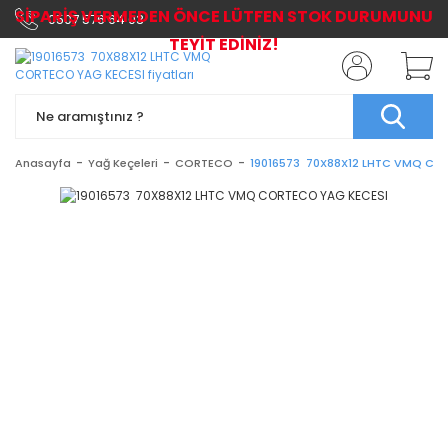
SİPARİŞ VERMEDEN ÖNCE LÜTFEN STOK DURUMUNU
0507 576 64 03
TEYİT EDİNİZ!
Anasayfa
Yağ Keçeleri
CORTECO
19016573 70X88X12 LHTC VMQ CO