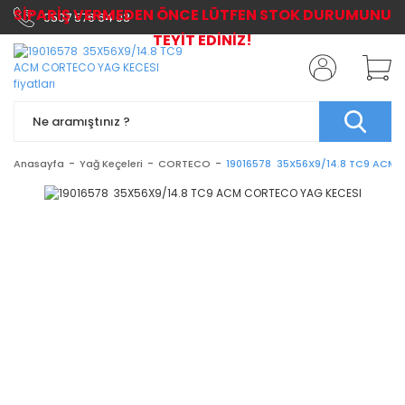
SİPARİŞ VERMEDEN ÖNCE LÜTFEN STOK DURUMUNU
0507 576 64 03
TEYİT EDİNİZ!
Anasayfa
Yağ Keçeleri
CORTECO
19016578 35X56X9/14.8 TC9 ACM