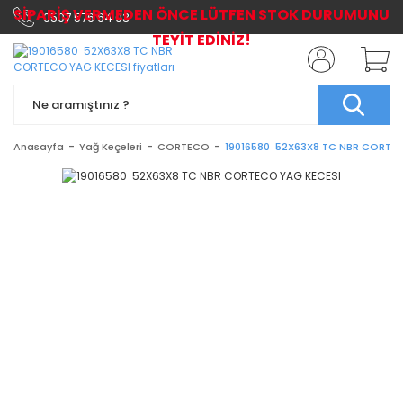
SİPARİŞ VERMEDEN ÖNCE LÜTFEN STOK DURUMUNU
0507 576 64 03
TEYİT EDİNİZ!
Anasayfa
Yağ Keçeleri
CORTECO
19016580 52X63X8 TC NBR CORTE