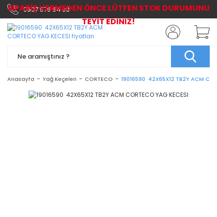
SİPARİŞ VERMEDEN ÖNCE LÜTFEN STOK DURUMUNU
0507 576 64 03
TEYİT EDİNİZ!
Anasayfa
Yağ Keçeleri
CORTECO
19016590 42X65X12 TB2Y ACM CO