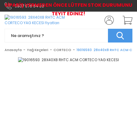
SİPARİŞ VERMEDEN ÖNCE LÜTFEN STOK DURUMUNU
0507 576 64 03
TEYİT EDİNİZ!
Anasayfa
Yağ Keçeleri
CORTECO
19016593 28X40X8 RHTC ACM COR