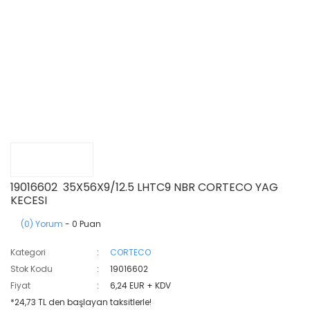
19016602 35X56X9/12.5 LHTC9 NBR CORTECO YAG
KECESI
(0) Yorum
- 0 Puan
Kategori
CORTECO
Stok Kodu
19016602
Fiyat
6,24 EUR + KDV
*24,73 TL den başlayan taksitlerle!