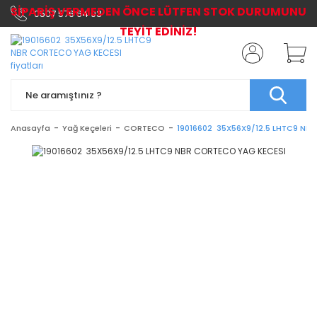
SİPARİŞ VERMEDEN ÖNCE LÜTFEN STOK DURUMUNU
0507 576 64 03
TEYİT EDİNİZ!
Anasayfa
Yağ Keçeleri
CORTECO
19016602 35X56X9/12.5 LHTC9 NB