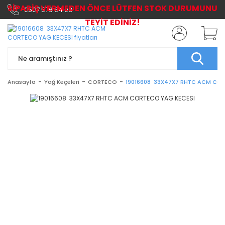
SİPARİŞ VERMEDEN ÖNCE LÜTFEN STOK DURUMUNU
0507 576 64 03
TEYİT EDİNİZ!
Anasayfa
Yağ Keçeleri
CORTECO
19016608 33X47X7 RHTC ACM COR