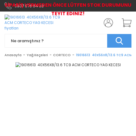
SİPARİŞ VERMEDEN ÖNCE LÜTFEN STOK DURUMUNU
0507 576 64 03
TEYİT EDİNİZ!
Anasayfa
Yağ Keçeleri
CORTECO
19016613 40X56X8/13.6 TC9 ACM 